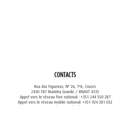
CONTACTS
Rua das Figueiras, Nº 26, 1ºA, Cruzes
2430-187 Marinha Grande / RNAVT 4335
Appel vers le réseau fixe national : +351 244 550 287
Appel vers le réseau mobile national: +351 924 281 032
tourism@liger.pt
info@liger.pt