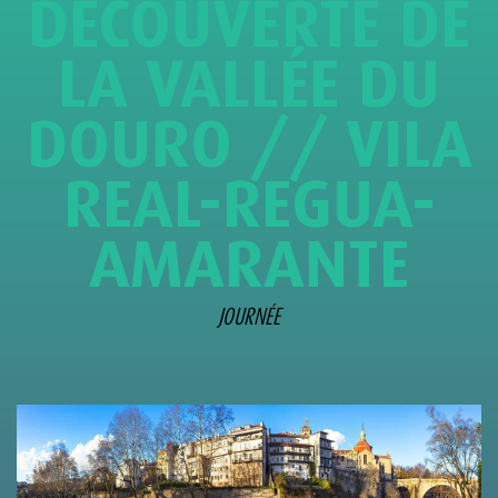
DÉCOUVERTE DE
LA VALLÉE DU
DOURO // VILA
REAL-REGUA-
AMARANTE
JOURNÉE