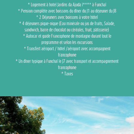
* Logement à hotel Jardins da Ajuda l**** à Funchal
* Pension complète avec boissons du dîner du J1 au déjeuner du J8
* 2 Déjeuners avec boissons à votre hôtel
* 4 déjeuners pique-nique (Eau minérale ou jus de fruits, Salade,
sandwich, barre de chocolat ou céréales, fruit, pâtisserie)
* Autocar et guide Francophone de montagne durant tout le
programme et selon les excursions
* Transfert aéroport / hôtel /aéroport avec accompagnent
francophone
* Un dîner typique à Funchal le J7 avec transport et accompagnement
francophone
* Taxes