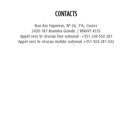
CONTACTS
Rua das Figueiras, Nº 26, 1ºA, Cruzes
2430-187 Marinha Grande / RNAVT 4335
Appel vers le réseau fixe national : +351 244 550 287
Appel vers le réseau mobile national: +351 924 281 032
tourism@liger.pt
info@liger.pt
Livro de reclamações
onedesign.pt