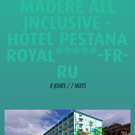
MADÈRE ALL
INCLUSIVE -
HÔTEL PESTANA
ROYAL*****-FR-
RU
8 JOURS / 7 NUITS