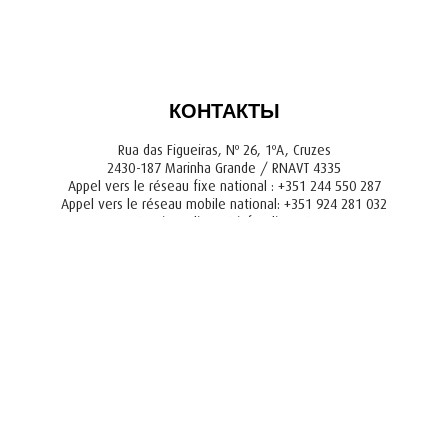
КОНТАКТЫ
Rua das Figueiras, Nº 26, 1ºA, Cruzes
2430-187 Marinha Grande / RNAVT 4335
Appel vers le réseau fixe national : +351 244 550 287
Appel vers le réseau mobile national: +351 924 281 032
tourism@liger.pt
info@liger.pt