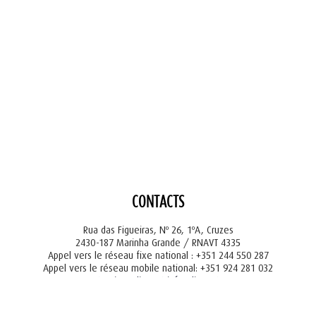
CONTACTS
Rua das Figueiras, Nº 26, 1ºA, Cruzes
2430-187 Marinha Grande / RNAVT 4335
Appel vers le réseau fixe national : +351 244 550 287
Appel vers le réseau mobile national: +351 924 281 032
tourism@liger.pt
info@liger.pt