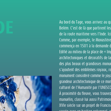
D
E
Au bord du Tage, vous arrivez au qu
Belém. C’est de là que partirent l
de la route maritime vers l’Inde. I
Comme, par exemple, le Monastère d
commença en 1501 à la demande de 
Edifié au milieu de la place de « 
architectoniques et décoratifs de la
des plus beaux et grandioses monum
s’ajoutent des emblèmes royaux, rel
monument considéré comme le joyau
grandeur architectonique de ce mo
culturel de l’Humanité par l’UNESC
À proximité du fleuve, vous trouve
manuélin, classé lui aussi Patrimoi
XVIe siècle sur un projet de Franci