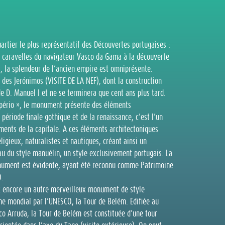
artier le plus représentatif des Découvertes portugaises :
es caravelles du navigateur Vasco da Gama à la découverte
ci, la splendeur de l’ancien empire est omniprésente.
es Jerónimos (VISITE DE LA NEF), dont la construction
D. Manuel I et ne se terminera que cent ans plus tard.
Império », le monument présente des éléments
 période finale gothique et de la renaissance, c’est l’un
ents de la capitale. A ces éléments architectoniques
igieux, naturalistes et nautiques, créant ainsi un
 du style manuélin, un style exclusivement portugais. La
nument est évidente, ayant été reconnu comme Patrimoine
O.
z encore un autre merveilleux monument de style
ne mondial par l’UNESCO, la Tour de Belém. Edifiée au
sco Arruda, la Tour de Belém est constituée d’une tour