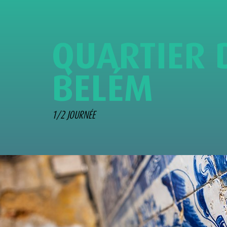
Q
U
A
R
T
I
E
R
B
E
L
É
M
1/2 JOURNÉE